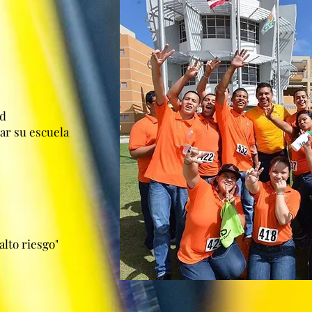
ad
ar su escuela
alto riesgo"