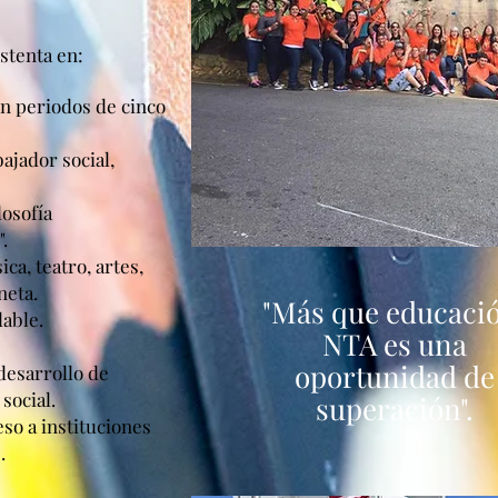
stenta en:
en periodos de cinco
ajador social,
losofía
.
ca, teatro, artes,
neta.
"Más que educaci
able.
NTA es una
oportunidad de
desarrollo de
social.
superación".
so a instituciones
.