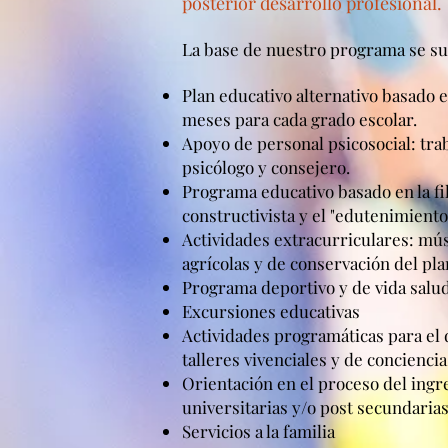
posterior desarrollo profesional.
La base de nuestro programa se su
Plan educativo alternativo basado 
meses para cada grado escolar.
Apoyo de personal psicosocial: trab
psicólogo y consejero.
Programa educativo basado en la fi
constructivista y el "edutenimiento"
Actividades extracurriculares: músi
agrícolas y de conservación del pla
Programa deportivo y de vida salud
Excursiones educativas
Actividades programáticas para el 
talleres vivenciales y de conciencia 
Orientación en el proceso del ingre
universitarias y/o post secundarias
Servicios a la familia