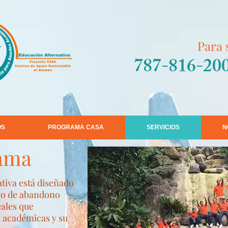
Para 
787-816-200
OS
PROGRAMA CASA
SERVICIOS
N
rama
tiva está diseñado
sgo de abandono
eales que
s académicas y su