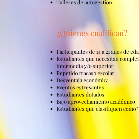
Talleres de autogestión
¿Quiénes cualifican?
Participantes de 14 a 21 años de ed
Estudiantes que necesitan complet
intermedia y/o superior
Repetido fracaso escolar
Desventaja económica
Eventos estresantes
Estudiantes dotados
Bajo aprovechamiento académico
Estudiantes que clasifiquen como "